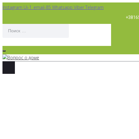
Instagram
Ui-1_email-85
Whatsapp
Viber
Telegram
+3816