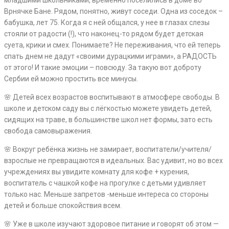
младшими школьниками, временно поселились в доме во
Врнячке Бане. Рядом, понятно, живут соседи. Одна из соседок –
бабушка, лет 75. Когда я с ней общался, у нее в глазах слезы
стояли от радости (!), что наконец-то рядом будет детская
суета, крики и смех. Понимаете? Не переживания, что ей теперь
спать днем не дадут «своими дурацкими играми», а РАДОСТЬ
от этого! И такие эмоции – повсюду. За такую вот доброту
Сербии ей можно простить все минусы.
🌸 Детей всех возрастов воспитывают в атмосфере свободы. В
школе и детском саду вы с лёгкостью можете увидеть детей,
сидящих на траве, в большинстве школ нет формы, зато есть
свобода самовыражения.
🌸 Вокруг ребёнка жизнь не замирает, воспитатели/учителя/
взрослые не превращаются в идеальных. Вас удивит, но во всех
учреждениях вы увидите комнату для кофе + курения,
воспитатель с чашкой кофе на прогулке с детьми удивляет
только нас. Меньше запретов -меньше интереса со стороны
детей и больше спокойствия всем.
🌸 Уже в школе изучают здоровое питание и говорят об этом —