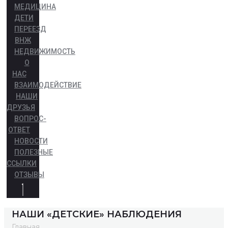
МЕДИЦИНА
ДЕТИ
ПЕРЕЕЗД
ВНЖ
НЕДВИЖИМОСТЬ
О
НАС
ВЗАИМОДЕЙСТВИЕ
НАШИ
ДРУЗЬЯ
ВОПРОС-
ОТВЕТ
НОВОСТИ
ПОЛЕЗНЫЕ
ССЫЛКИ
ОТЗЫВЫ
НАШИ «ДЕТСКИЕ» НАБЛЮДЕНИЯ
Главная