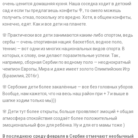
очень ценится домашняя кухня. Наша соседка ходит в детский
сад и если ты предлагаешь конфеты 🍭, то смело можешь
получить отказ, поскольку это вредно. Хотя, в общем конфеты,
конечно, едят. Как и все дети на планете.
🌸 Практически все дети занимаются каким-либо спортом, ведь
сербы — очень спортивная нация: баскетбол, водное поло,
теннис — вот одни из многих национальных видов спорта. В
которых, к слову, они делают поразительные успехи. Так ,
например, сборная Сербии по водному поло — неоднократный
чемпион Европы, Мира и даже имеет золото Олимпийских Игр
(Бразилия, 2016г).
🌸 Сербские дети более закалённые — все без головных уборов.
Вообще, нам кажется, что на весь наш район при + 7 и выше в
шапке ходим только мы)))
🌸 Дети тут более открыты, больше проявляют эмоций + общая
атмосфера спокойствия создаёт более положительный
эмоциональный фон для ребёнка. Ну и для его мамы тоже )
В последнюю среду февраля в Сербии отмечают необычный