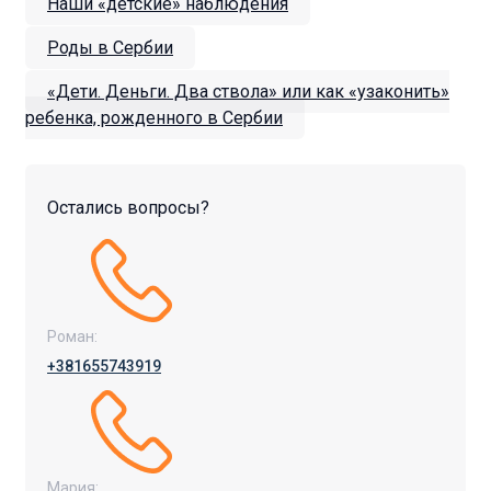
Наши «детские» наблюдения
Роды в Сербии
«Дети. Деньги. Два ствола» или как «узаконить»
ребенка, рожденного в Сербии
Остались вопросы?
Роман:
+381655743919
Мария: