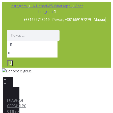
Перейти
Instagram
Ui-1_email-85
Whatsapp
Viber
к
Telegram
контенту
+381655743919 - Роман, +381659197279 - Мария
ГЛАВНАЯ
СЕРБИЯ.РС
ОТДЫХ