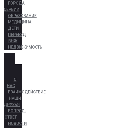
ГОРОДА
СЕРБИИ
ОБРАЗОВАНИЕ
МЕДИЦИНА
ДЕТИ
ПЕРЕЕЗД
ВНЖ
НЕДВИЖИМОСТЬ
О
НАС
ВЗАИМОДЕЙСТВИЕ
НАШИ
ДРУЗЬЯ
ВОПРОС-
ОТВЕТ
НОВОСТИ