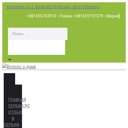
Перейти
Instagram
Ui-1_email-85
Whatsapp
Viber
Telegram
к
+381655743919 - Роман, +381659197279 - Мария
контенту
ГЛАВНАЯ
СЕРБИЯ.РС
ОТДЫХ
В
СЕРБИИ