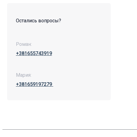
Остались вопросы?
Роман:
+381655743919
Мария:
+381659197279
-