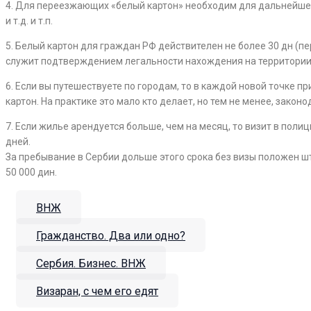
4. Для переезжающих «белый картон» необходим для дальнейшег
и т.д. и т.п.
5. Белый картон для граждан РФ действителен не более 30 дн (п
служит подтверждением легальности нахождения на территории
6. Если вы путешествуете по городам, то в каждой новой точке 
картон. На практике это мало кто делает, но тем не менее, зако
7. Если жилье арендуется больше, чем на месяц, то визит в пол
дней.
За пребывание в Сербии дольше этого срока без визы положен шт
50 000 дин.
ВНЖ
Гражданство. Два или одно?
Сербия. Бизнес. ВНЖ
Визаран, с чем его едят