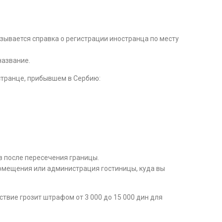
азывается справка о регистрации иностранца по месту
название.
странце, прибывшем в Сербию:
ов после пересечения границы.
омещения или администрация гостиницы, куда вы
твие грозит штрафом от 3 000 до 15 000 дин для