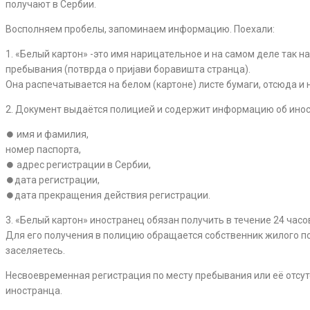
получают в Сербии.
Восполняем пробелы, запоминаем информацию. Поехали:
1. «Белый картон» -это имя нарицательное и на самом деле так н
пребывания (потврда о пријави боравишта странца).
Она распечатывается на белом (картоне) листе бумаги, отсюда и 
2. Документ выдаётся полицией и содержит информацию об ино
⏺ имя и фамилия,
номер паспорта,
⏺ адрес регистрации в Сербии,
⏺дата регистрации,
⏺дата прекращения действия регистрации.
3. «Белый картон» иностранец обязан получить в течение 24 час
Для его получения в полицию обращается собственник жилого п
заселяетесь.
Несвоевременная регистрация по месту пребывания или её отсутс
иностранца.