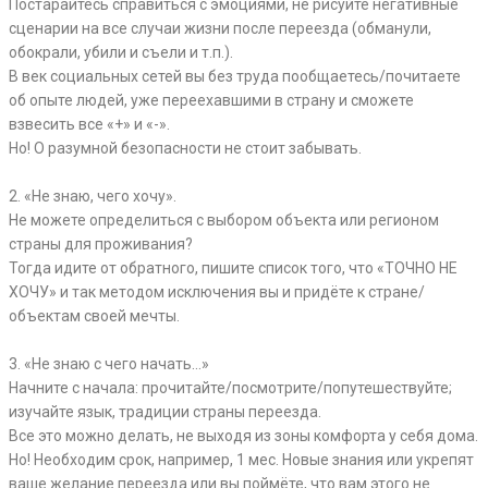
Постарайтесь справиться с эмоциями, не рисуйте негативные
сценарии на все случаи жизни после переезда (обманули,
обокрали, убили и съели и т.п.).
В век социальных сетей вы без труда пообщаетесь/почитаете
об опыте людей, уже переехавшими в страну и сможете
взвесить все «+» и «-».
Но! О разумной безопасности не стоит забывать.
⠀
2. «Не знаю, чего хочу».
Не можете определиться с выбором объекта или регионом
страны для проживания?
Тогда идите от обратного, пишите список того, что «ТОЧНО НЕ
ХОЧУ» и так методом исключения вы и придёте к стране/
объектам своей мечты.
⠀
3. «Не знаю с чего начать…»
Начните с начала: прочитайте/посмотрите/попутешествуйте;
изучайте язык, традиции страны переезда.
Все это можно делать, не выходя из зоны комфорта у себя дома.
Но! Необходим срок, например, 1 мес. Новые знания или укрепят
ваше желание переезда или вы поймёте, что вам этого не