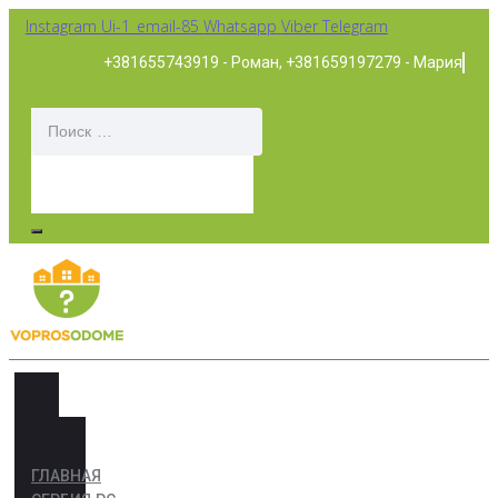
Перейти
Instagram
Ui-1_email-85
Whatsapp
Viber
Telegram
к
+381655743919 - Роман, +381659197279 - Мария
контенту
ГЛАВНАЯ