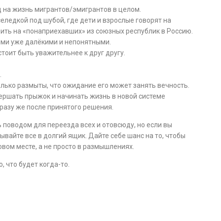
 на жизнь мигрантов/эмигрантов в целом.
еледкой под шубой, где дети и взрослые говорят на
дить на «понаприехавших» из союзных республик в Россию.
кими уже далёкими и непонятными.
стоит быть уважительнее к друг другу.
.
олько размыты, что ожидание его может занять вечность.
вершать прыжок и начинать жизнь в новой системе
сразу же после принятого решения.
поводом для переезда всех и отовсюду, но если вы
ывайте все в долгий ящик. Дайте себе шанс на то, чтобы
вом месте, а не просто в размышлениях.
о, что будет когда-то.