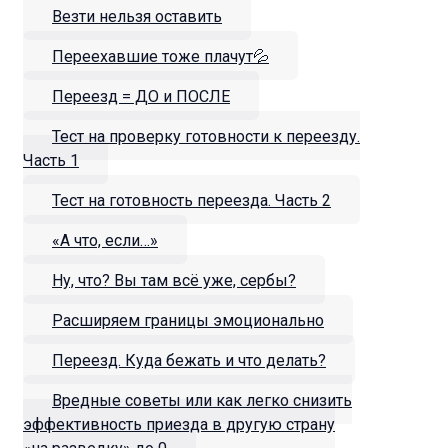
Везти нельзя оставить
Переехавшие тоже плачут💦
Переезд = ДО и ПОСЛЕ
Тест на проверку готовности к переезду.
Часть 1
Тест на готовность переезда. Часть 2
«А что, если…»
Ну, что? Вы там всё уже, сербы?
Расширяем границы эмоционально
Переезд. Куда бежать и что делать?
Вредные советы или как легко снизить
эффективность приезда в другую страну