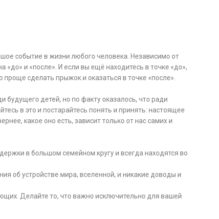
льшое событие в жизни любого человека. Независимо от
а «до» и «после». И если вы ещё находитесь в точке «до»,
проще сделать прыжок и оказаться в точке «после».
ди будущего детей, но по факту оказалось, что ради
йтесь в это и постарайтесь понять и принять: настоящее
ернее, какое оно есть, зависит только от нас самих и
держки в большом семейном кругу и всегда находятся во
ия об устройстве мира, вселенной, и никакие доводы и
ющих. Делайте то, что важно исключительно для вашей