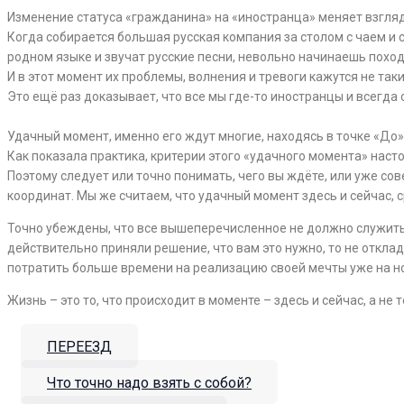
Изменение статуса «гражданина» на «иностранца» меняет взгляд
Когда собирается большая русская компания за столом с чаем и с
родном языке и звучат русские песни, невольно начинаешь похо
И в этот момент их проблемы, волнения и тревоги кажутся не та
Это ещё раз доказывает, что все мы где-то иностранцы и всегда 
⠀
Удачный момент, именно его ждут многие, находясь в точке «До»
Как показала практика, критерии этого «удачного момента» наст
Поэтому следует или точно понимать, чего вы ждёте, или уже со
координат. Мы же считаем, что удачный момент здесь и сейчас, 
Точно убеждены, что все вышеперечисленное не должно служить 
действительно приняли решение, что вам это нужно, то не отклад
потратить больше времени на реализацию своей мечты уже на но
Жизнь – это то, что происходит в моменте – здесь и сейчас, а не т
ПЕРЕЕЗД
Что точно надо взять с собой?