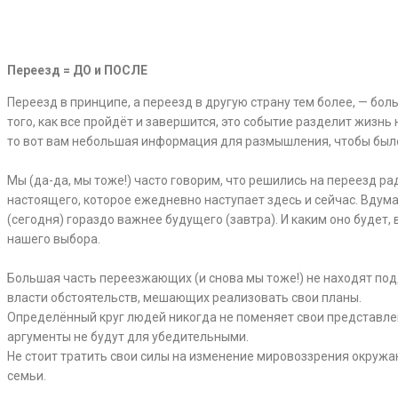
Переезд = ДО и ПОСЛЕ
Переезд в принципе, а переезд в другую страну тем более, — бо
того, как все пройдёт и завершится, это событие разделит жизнь н
то вот вам небольшая информация для размышления, чтобы было 
⠀
Мы (да-да, мы тоже!) часто говорим, что решились на переезд ра
настоящего, которое ежедневно наступает здесь и сейчас. Вдума
(сегодня) гораздо важнее будущего (завтра). И каким оно будет, в
нашего выбора.
⠀
Большая часть переезжающих (и снова мы тоже!) не находят под
власти обстоятельств, мешающих реализовать свои планы.
Определённый круг людей никогда не поменяет свои представлен
аргументы не будут для убедительными.
Не стоит тратить свои силы на изменение мировоззрения окружа
семьи.
⠀